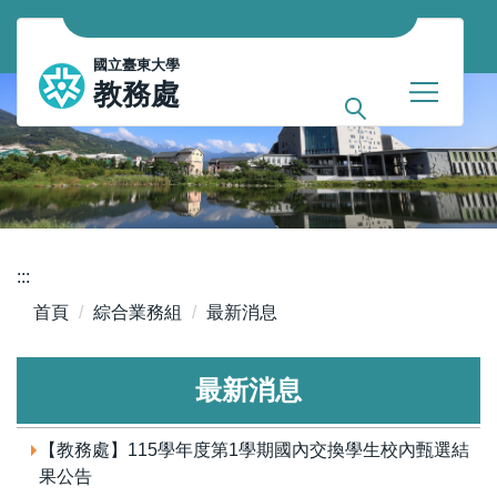
跳
到
國
國立臺東大學
主
教務處
要
立
內
臺
容
區
東
大
學
:::
首頁
綜合業務組
最新消息
教
務
最新消息
處
【教務處】115學年度第1學期國內交換學生校內甄選結
果公告