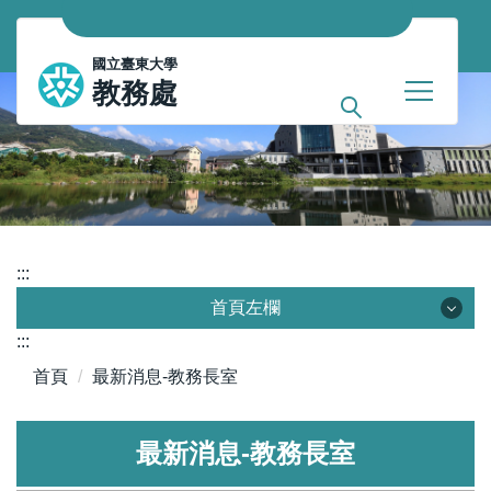
跳
到
國
國立臺東大學
主
教務處
要
立
內
臺
容
區
東
大
學
:::
首頁左欄
教
:::
務
本處介紹
首頁
最新消息-教務長室
處
相關法規
最新消息-教務長室
會議紀錄