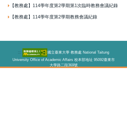
【教務處】114學年度第2學期第1次臨時教務會議紀錄
學生專區
【教務處】114學年度第2學期教務會議紀錄
表格下載
新生專區
:::
國立臺東大學 教務處 National Taitung
招生專區
University Office of Academic Affairs 校本部地址 95092臺東市
大學路二段369號
【教務長室】089-318855#1101 【課務組】1110-1113 【註冊
課程查詢
組】1120-1123 【綜合業務組】1130-1133 【招生策略中心】
1160-1162
全校課程綱要
學雜費收費標準
統計資料