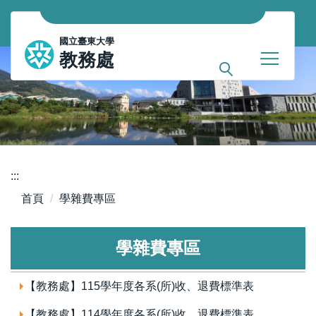
跳
到
國
國立臺東大學
主
教務處
要
立
內
臺
容
區
東
大
學
:::
首頁
學雜費專區
教
務
學雜費專區
處
【教務處】115學年度各系(所)收、退費標準表
【教務處】114學年度各系(所)收、退費標準表