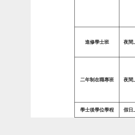
、
進
修
學
士
班
進修學士班
夜間
課
程
綱
要
清
二年制在職專班
夜間
單
學士後學位學程
假日