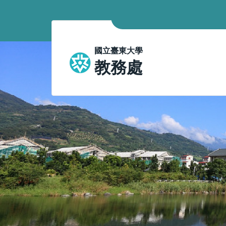
跳
到
主
要
國
國立臺東大學
內
教務處
容
立
區
臺
東
大
學
教
務
處