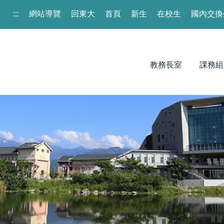
:::
網站導覽
回東大
首頁
新生
在校生
國內交換
教務長室
課務組