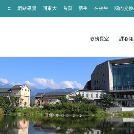
:::
網站導覽
回東大
首頁
新生
在校生
國內交換
教務長室
課務組