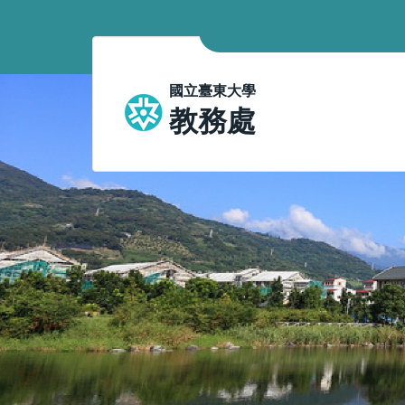
跳
到
主
要
國
國立臺東大學
內
教務處
容
立
區
臺
東
大
學
教
務
處